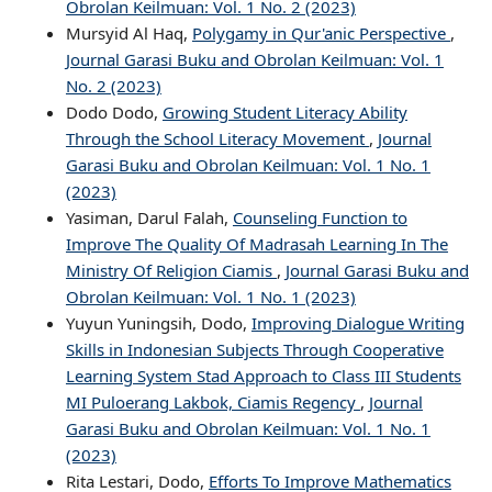
Obrolan Keilmuan: Vol. 1 No. 2 (2023)
Mursyid Al Haq,
Polygamy in Qur'anic Perspective
,
Journal Garasi Buku and Obrolan Keilmuan: Vol. 1
No. 2 (2023)
Dodo Dodo,
Growing Student Literacy Ability
Through the School Literacy Movement
,
Journal
Garasi Buku and Obrolan Keilmuan: Vol. 1 No. 1
(2023)
Yasiman, Darul Falah,
Counseling Function to
Improve The Quality Of Madrasah Learning In The
Ministry Of Religion Ciamis
,
Journal Garasi Buku and
Obrolan Keilmuan: Vol. 1 No. 1 (2023)
Yuyun Yuningsih, Dodo,
Improving Dialogue Writing
Skills in Indonesian Subjects Through Cooperative
Learning System Stad Approach to Class III Students
MI Puloerang Lakbok, Ciamis Regency
,
Journal
Garasi Buku and Obrolan Keilmuan: Vol. 1 No. 1
(2023)
Rita Lestari, Dodo,
Efforts To Improve Mathematics