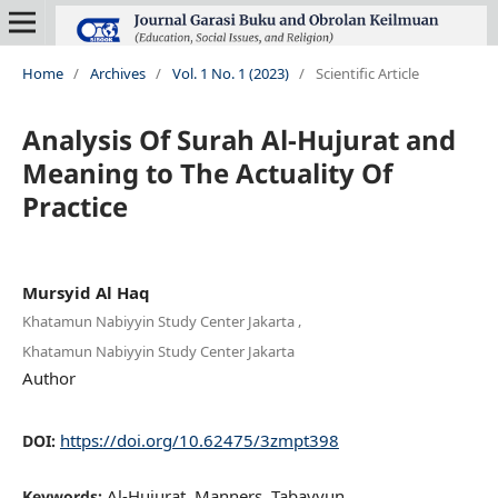
Home
/
Archives
/
Vol. 1 No. 1 (2023)
/
Scientific Article
Analysis Of Surah Al-Hujurat and
Meaning to The Actuality Of
Practice
Mursyid Al Haq
,
Khatamun Nabiyyin Study Center Jakarta
Khatamun Nabiyyin Study Center Jakarta
Author
https://doi.org/10.62475/3zmpt398
DOI:
Al-Hujurat, Manners, Tabayyun
Keywords: