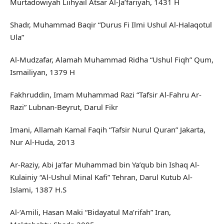
Murtadowiyah Liihyail Atsar Al-Ja’fariyah, 1431 H
Shadr, Muhammad Baqir “Durus Fi Ilmi Ushul Al-Halaqotul
Ula”
Al-Mudzafar, Alamah Muhammad Ridha “Ushul Fiqh” Qum,
Ismailiyan, 1379 H
Fakhruddin, Imam Muhammad Razi “Tafsir Al-Fahru Ar-
Razi” Lubnan-Beyrut, Darul Fikr
Imani, Allamah Kamal Faqih “Tafsir Nurul Quran” Jakarta,
Nur Al-Huda, 2013
Ar-Raziy, Abi Ja’far Muhammad bin Ya’qub bin Ishaq Al-
Kulainiy “Al-Ushul Minal Kafi” Tehran, Darul Kutub Al-
Islami, 1387 H.S
Al-‘Amili, Hasan Maki “Bidayatul Ma’rifah” Iran,